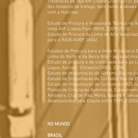
Travessias do Tejo em Lisboa (2009/2010); pa
dos modelos de tráfego, bem como análise
com a Halcrow;
Estudo de Procura e Assessoria Técnica no Â
linha AVF Lisboa/Faro (RAVE, 2009/2010)
Estudo de Procura da Linha de Alta Velocida
para a RAVE/AVEP, 2004)
Estudos de Procura para a linha ferroviária 
Linha do Norte e da Beira Alta - apraisal mi
Estudo de procura e de viabilidade para as L
Lagoa, Açores - (Coteprol/SRES, 2008)
Estudo de Implantação de Sistema Bus na cid
Estudo de Implantação de Corredor Bus na EN
Estudo de Implantação de Corredores BUS na
Planos de Circulação Automóvel, Estacioname
Amadora, Cruz de Pau, Moita, Nazaré e Seixa
desenvolvidos pela Exacto entre 1995 e 2005
NO MUNDO
BRASIL