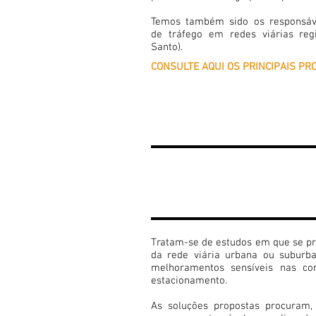
Temos também sido os responsáv
de tráfego em redes viárias reg
Santo).
CONSULTE AQUI OS PRINCIPAIS PR
5
PLANEAMENTO
E GESTÃO DA
CIRCULAÇÃO
Tratam-se de estudos em que se pr
da rede viária urbana ou suburb
melhoramentos sensíveis nas con
estacionamento.
As soluções propostas procuram,