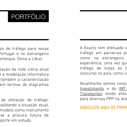
2
PORTFÓLIO
AUDITOR
PERITAG
A Exacto tem efetuado d
os de tráfego para novas
tráfego em parcerias pú
Portugal e no estrangeiro
como no estrangeiro
ambique, China e Líbia).
experiência, uma vez qu
tráfego de todas as c
zação da rede viária atual
concurso no país, como 
el a modelação informática
m também a caracterização
Atualmente somos cons
, em termos de diagramas
Investimento
e do
IMT
Transportes
, tendo efet
para diversas PPP na áre
de afetação de tráfego:
alidando a situação atual,
CONSULTE AQUI OS PRIN
o modelo como instrumento
r-se a procura futura de
sporte em estudo.