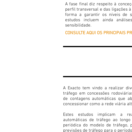
A fase final diz respeito à conc
perfil transversal e das ligações à
forma a garantir os níveis de s
estudos incluem ainda análise
sensibilidade.
CONSULTE AQUI OS PRINCIPAIS P
3
MONITORIZAÇ
DA PROCURA D
TRÁFEGO
A Exacto tem vindo a realizar di
tráfego em concessões rodoviária
de contagens automáticas que ab
concessionar como a rede viária al
Estes estudos implicam a rea
automáticas de tráfego ao longo
periódica do modelo de tráfego, 
previsões de tráfego para o períod