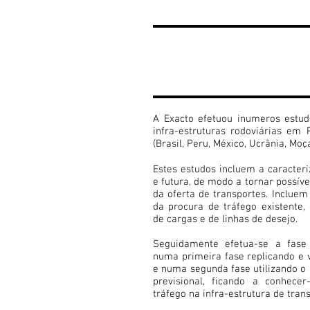
1
ESTUDOS DE
TRÁFEGO
RODOVIÁRIO
A Exacto efetuou inumeros estud
infra-estruturas rodoviárias em 
(Brasil, Peru, México, Ucrânia, Moç
Estes estudos incluem a caracteri
e futura, de modo a tornar possív
da oferta de transportes. Inclue
da procura de tráfego existente
de cargas e de linhas de desejo.
Seguidamente efetua-se a fase 
numa primeira fase replicando e v
e numa segunda fase utilizando 
previsional, ficando a conhece
tráfego na infra-estrutura de tran