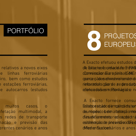
8
PORTFÓLIO
PROJETO
EUROPEU
A Exacto efetuou estudos d
 relativos a novos eixos
de alta-velocidade ferroviá
A Exacto é uma das 3 PME
de linhas ferroviárias
convencionais e linhas de
Comissão Europeia (SME 
geiro, bem como estudos
conceção e dimensionament
para o desenvolvimento d
estações ferroviárias,
reformulação de redes urb
inovador para a produ
e autocarros (estudos
efetuados em Portugal e no
concessões rodoviárias.
A Exacto fornece consu
m muitos casos, o
Estes estudos implicam, e
elaboração de candidatu
fetação multimodal, a
de modelos de afetação mu
europeu, bem como mon
es redes de transporte
das diferentes redes de tra
financiamento e apoio 
timação e previsão das
estimação e previsão das 
sistemas de incentivo (Fed
erentes cenários e anos
diferentes cenários e anos
Med e Sudoe).