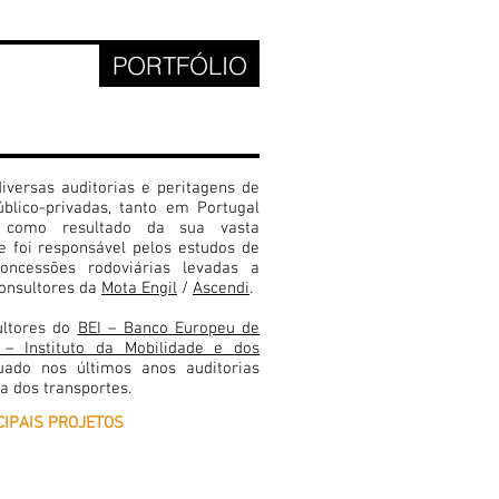
PORTFÓLIO
IAS E
ENS
iversas auditorias e peritagens de
blico-privadas, tanto em Portugal
, como resultado da sua vasta
e foi responsável pelos estudos de
oncessões rodoviárias levadas a
consultores da
Mota Engil
/
Ascendi
.
ultores do
BEI – Banco Europeu de
 – Instituto da Mobilidade e dos
uado nos últimos anos auditorias
a dos transportes.
CIPAIS PROJETOS