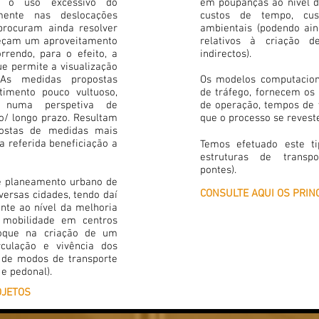
do o uso excessivo do
em poupanças ao nível d
amente nas deslocações
custos de tempo, cus
 procuram ainda resolver
ambientais (podendo ain
eçam um aproveitamento
relativos à criação 
orrendo, para o efeito, a
indirectos).
e permite a visualização
As medidas propostas
Os modelos computaciona
imento pouco vultuoso,
de tráfego, fornecem os 
 numa perspetiva de
de operação, tempos de 
o/ longo prazo. Resultam
que o processo se reveste
postas de medidas mais
a referida beneficiação a
Temos efetuado este ti
estruturas de transpo
pontes).
e planeamento urbano de
CONSULTE AQUI OS PRIN
ersas cidades, tendo daí
nte ao nível da melhoria
 mobilidade em centros
foque na criação de um
culação e vivência dos
o de modos de transporte
 e pedonal).
OJETOS