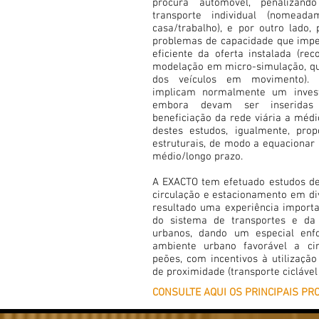
procura automóvel, penalizan
transporte individual (nomead
casa/trabalho), e por outro lado,
problemas de capacidade que imp
eficiente da oferta instalada (rec
modelação em micro-simulação, qu
dos veículos em movimento).
implicam normalmente um invest
embora devam ser inseridas
beneficiação da rede viária a médi
destes estudos, igualmente, pro
estruturais, de modo a equacionar 
médio/longo prazo.
A EXACTO tem efetuado estudos d
circulação e estacionamento em div
resultado uma experiência importa
do sistema de transportes e da
urbanos, dando um especial en
ambiente urbano favorável a cir
peões, com incentivos à utilizaçã
de proximidade (transporte ciclável
CONSULTE AQUI OS PRINCIPAIS PR