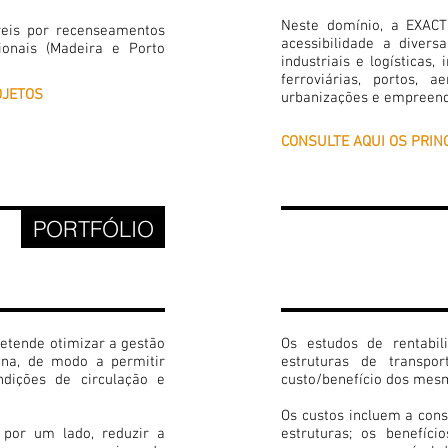
Neste domínio, a EXACT
eis por recenseamentos
acessibilidade a divers
ionais (Madeira e Porto
industriais e logísticas,
ferroviárias, portos, ae
OJETOS
urbanizações e empreendi
CONSULTE AQUI OS PRIN
6
PORTFÓLIO
ESTUDOS
RENTABI
ECONÓM
etende otimizar a gestão
Os estudos de rentabil
ana, de modo a permitir
estruturas de transp
dições de circulação e
custo/benefício dos mesmo
Os custos incluem a con
 por um lado, reduzir a
estruturas; os benefíc