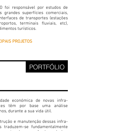
O foi responsável por estudos de
as grandes superfícies comerciais,
 interfaces de transportes (estações
roportos, terminais fluviais, etc),
mentos turísticos.
CIPAIS PROJETOS
PORTFÓLIO
 DE
LIDADE
ICA
idade económica de novas infra-
ortes têm por base uma análise
s, durante a sua vida útil.
strução e manutenção dessas infra-
ios traduzem-se fundamentalmente