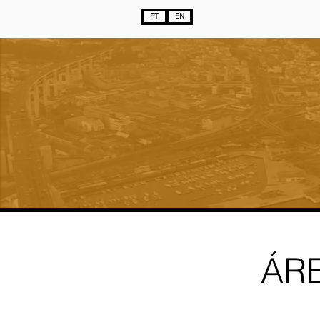
PT
EN
ÁR