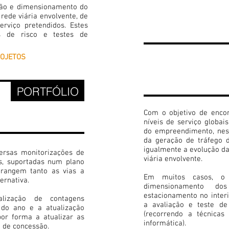
eção e dimensionamento do
 rede viária envolvente, de
erviço pretendidos. Estes
s de risco e testes de
4
ROJETOS
ACESSIBILI
A GRANDES
EMPREENDI
PORTFÓLIO
ÃO
E
Com o objetivo de encon
níveis de serviço globais
do empreendimento, nest
da geração de tráfego 
igualmente a evolução da
versas monitorizações de
viária envolvente.
s, suportadas num plano
rangem tanto as vias a
Em muitos casos, o 
ternativa.
dimensionamento do
estacionamento no inte
lização de contagens
a avaliação e teste de 
 do ano e a atualização
(recorrendo a técnicas
por forma a atualizar as
informática).
o de concessão.