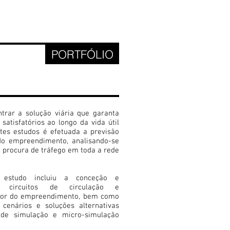
PORTFÓLIO
DADE
MENTOS
trar a solução viária que garanta
 satisfatórios ao longo da vida útil
es estudos é efetuada a previsão
do empreendimento, analisando-se
 procura de tráfego em toda a rede
estudo incluiu a conceção e
s circuitos de circulação e
rior do empreendimento, bem como
cenários e soluções alternativas
 de simulação e micro-simulação